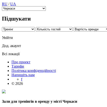
RU
/
UA
Підшукати
Увійти
Дод. акаунт
Всі локації
Про проект
Тарифи
Політика конфіденційності
Напишіть нам
f
© 2026
Зали для тренінгів в оренду у місті Черкаси