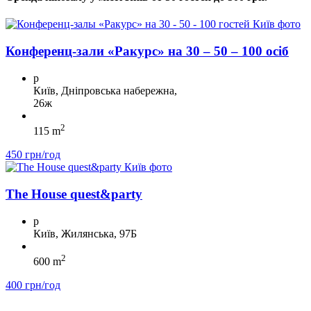
Конференц-зали «Ракурс» на 30 – 50 – 100 осіб
p
Київ, Дніпровська набережна,
26ж
2
115 m
450 грн/год
The House quest&party
p
Київ, Жилянська, 97Б
2
600 m
400 грн/год