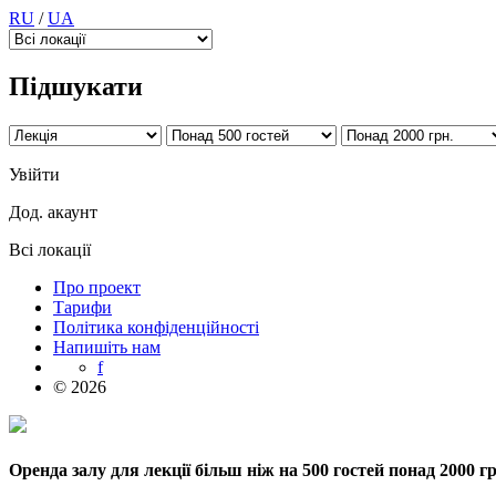
RU
/
UA
Підшукати
Увійти
Дод. акаунт
Всі локації
Про проект
Тарифи
Політика конфіденційності
Напишіть нам
f
© 2026
Оренда залу для лекції більш ніж на 500 гостей понад 2000 гр