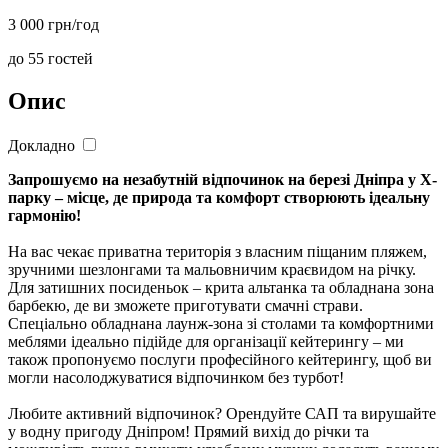
3 000 грн/год
до 55 гостей
Опис
Докладно
Запрошуємо на незабутній відпочинок на березі Дніпра у X-
парку – місце, де природа та комфорт створюють ідеальну
гармонію!
На вас чекає приватна територія з власним піщаним пляжем,
зручними шезлонгами та мальовничим краєвидом на річку.
Для затишних посиденьок – крита альтанка та обладнана зона
барбекю, де ви зможете приготувати смачні страви.
Спеціально обладнана лаунж-зона зі столами та комфортними
меблями ідеально підійде для організації кейтерингу – ми
також пропонуємо послуги професійного кейтерингу, щоб ви
могли насолоджуватися відпочинком без турбот!
Любите активний відпочинок? Орендуйте САП та вирушайте
у водну пригоду Дніпром! Прямий вихід до річки та