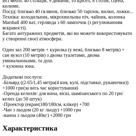
Всі меблі: 40 стільців, 9 диванів, 10 крісел, 8 столів, сцена,
килими.
Посуд: близько 40 склянок, близько 50 тарілок, вилки, ложки...
Техніка: холодильник, мікрохвильова піч, чайник, колонка
Marshall 400 ват, герлянда з 60 лампочок (з регулюванням
яскравості).
Багато антуражних предметів, які ви можете використовувати
у створенні своєї атмосфери.
Один зал 200 метрів + курилка (у вежі, близько 8 метрів) +
сан вузол (10 метрів) з двома туалетами, двома
умивальниками, та душ.
+ кухонна зона.
Додаткові послуги:
-Більярд ((2.65/1,45 метра(4 кия, кулі, підставки, рукавички))
+1000 грн(за весь час користування)
-Оренда келихів: для вина, віскі, шампанського по 20 грн/
келих (до 50 штук)
-Проектор (екран(180/180см, клікер) +700
-Чан з льодом (20 кг льоду) +1000 грн
-ванна з льодом (40кг) +2000 грн
Характеристика