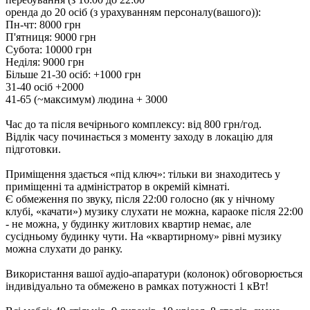
оренда до 20 осіб (з урахуванням персоналу(вашого)):
Пн-чт: 8000 грн
П'ятниця: 9000 грн
Субота: 10000 грн
Неділя: 9000 грн
Більше 21-30 осіб: +1000 грн
31-40 осіб +2000
41-65 (~максимум) людина + 3000
Час до та після вечірнього комплексу: від 800 грн/год.
Відлік часу починається з моменту заходу в локацію для
підготовки.
Приміщення здається «під ключ»: тільки ви знаходитесь у
приміщенні та адміністратор в окремій кімнаті.
Є обмеження по звуку, після 22:00 голосно (як у нічному
клубі, «качати») музику слухати не можна, караоке після 22:00
- не можна, у будинку житлових квартир немає, але
сусідньому будинку чути. На «квартирному» рівні музику
можна слухати до ранку.
Використання вашої аудіо-апаратури (колонок) обговорюється
індивідуально та обмежено в рамках потужності 1 кВт!