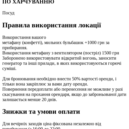
ПО ХАРЧУВАННЮ
Посуд
Правила використання локації
Використання вашого
метафану (конфетті), мильних бульбашок +1000 грн за
прибирання.
Використання метафану з вентилятором (постріл) 1500 грн
Заборонено використовувати відкритий вогонь, заносити
генератор та інші прилади, в яких використовуються горючі
суміші.
Для бронювання необхідно внести 50% вартості оренди, і
тільки вона закріплює за вами дату оренди.
Повернення передоплати або перенесення не можливе у разі
скасування на прохання орендаря, якщо до заброньованої дати
залишається менше 20 днів.
Знижки та умови оплати
Для вечірніх заходів ціна фіксована незалежно від
перебування (з 16:00 до 22:00