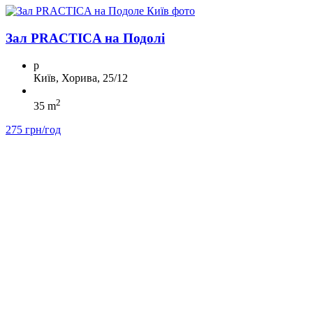
Зал PRACTICA на Подолі
p
Київ, Хорива, 25/12
2
35 m
275 грн/год