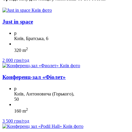
Just in space
p
Київ, Братська, 6
2
320 m
2 000 грн/год
Конференц-зал «Фіолет»
p
Київ, Антоновича (Горького),
50
2
160 m
3 500 грн/год