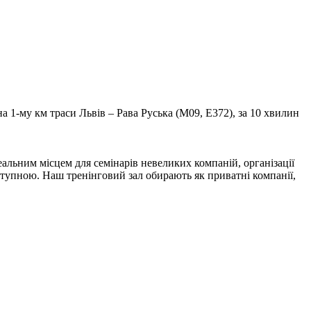
а 1-му км траси Львів – Рава Руська (М09, Е372), за 10 хвилин
альним місцем для семінарів невеликих компаній, організації
оступною. Наш тренінговий зал обирають як приватні компанії,