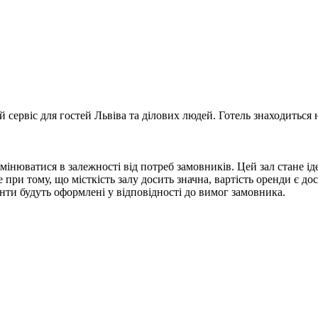
сервіс для гостей Львіва та ділових людей. Готель знаходиться н
нюватися в залежності від потреб замовників. Цей зал стане іде
е при тому, що місткість залу досить значна, вартість оренди є д
ументи будуть оформлені у відповідності до вимог замовника.