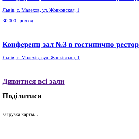
Львів, с. Малехов, ул. Жовковская, 1
30 000 грн/год
Конференц-зал №3 в гостинично-ресто
Львів, с. Малехів, вул. Жовківська, 1
Дивитися всі зали
Поділитися
загрузка карты...