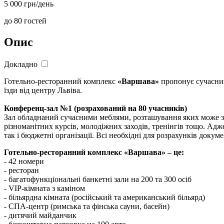
5 000 грн/день
до 80 гостей
Опис
Докладно
Готельно-ресторанний комплекс
«Варшава»
пропонує сучасний 
їзди від центру Львіва.
Конференц-зал №1 (розрахований на 80 учасників)
Зал обладнаний сучасними меблями, розташування яких може змі
різноманітних курсів, молодіжних заходів, тренінгів тощо. Адж
так і бюджетні організації. Всі необхідні для розрахунків док
Готельно-ресторанний комплекс «Варшава» – це:
- 42 номери
- ресторан
- багатофункціональні банкетні зали на 200 та 300 осіб
- VIP-кімната з каміном
- більярдна кімната (російський та американський більярд)
- СПА-центр (римська та фінська сауни, басейн)
- дитячий майданчик