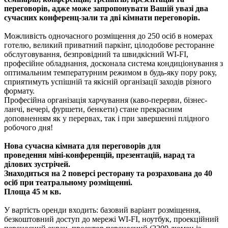
переговорів, адже може запропонувати Вашій увазі два
сучасних конференц-зали та дві кімнати переговорів.
Можливість одночасного розміщення до 250 осіб в номерах
готелю, великий приватний паркінг, цілодобове ресторанне
обслуговування, безпровідний та швидкісний WI-FI,
професійне обладнання, досконала система кондиціонування з
оптимальним температурним режимом в будь-яку пору року,
сприятимуть успішній та якісній організації заходів різного
формату.
Професійна організація харчування (каво-перерви, бізнес-
ланчі, вечері, фуршети, бенкети) стане прекрасним
доповненням як у перервах, так і при завершенні плідного
робочого дня!
Нова сучасна кімната для переговорів для
проведення міні-конференцій, презентацій, нарад та
ділових зустрічей.
Знаходиться на 2 поверсі ресторану та розрахована до 40
осіб при театральному розміщенні.
Площа 45 м кв.
У вартість оренди входить: базовий варіант розміщення,
безкоштовний доступ до мережі WI-FI, ноутбук, проекційний