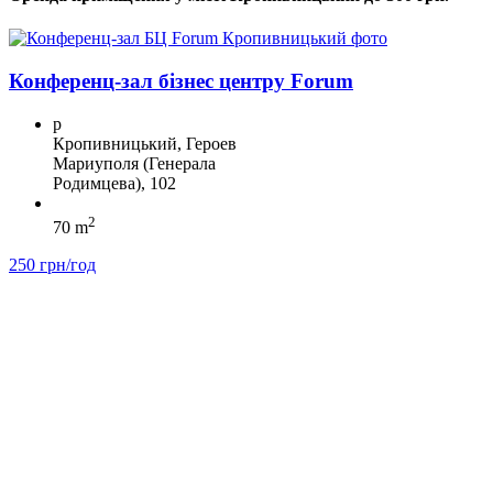
Конференц-зал бізнес центру Forum
p
Кропивницький, Героев
Мариуполя (Генерала
Родимцева), 102
2
70 m
250 грн/год