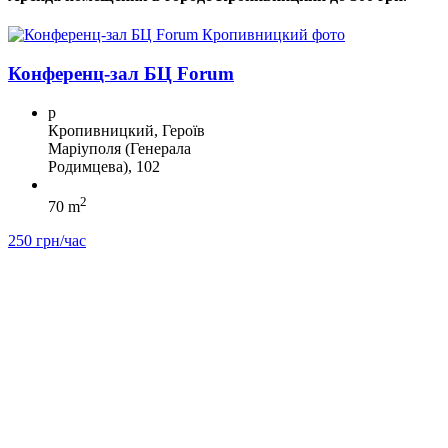
Конференц-зал БЦ Forum
p
Кропивницкий, Героїв
Маріуполя (Генерала
Родимцева), 102
2
70 m
250 грн/час