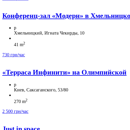
Конференц-зал «Модерн» в Хмельницк
p
Хмельницкий, Игната Чекирды, 10
2
41 m
730 грн/час
«Терраса Инфинити» на Олимпийской
p
Киев, Саксаганского, 53/80
2
270 m
2 500 грн/час
Just in space