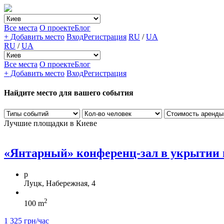
Все места
О проекте
Блог
+ Добавить место
Вход
Регистрация
RU
/
UA
RU
/
UA
Все места
О проекте
Блог
+ Добавить место
Вход
Регистрация
Найдите место для вашего события
Лучшие площадки в Киеве
«Янтарный» конференц-зал в укрытии в 
p
Луцк, Набережная, 4
2
100 m
1 325 грн/час