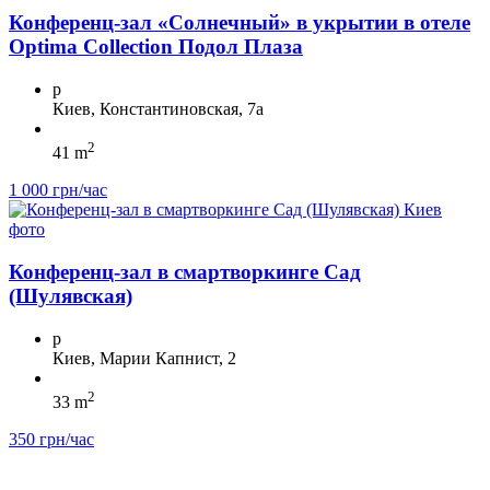
Конференц-зал «Солнечный» в укрытии в отеле
Optima Collection Подол Плаза
p
Киев, Константиновская, 7а
2
41 m
1 000 грн/час
Конференц-зал в смартворкинге Сад
(Шулявская)
p
Киев, Марии Капнист, 2
2
33 m
350 грн/час