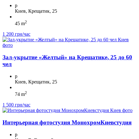
p
Киев, Крещатик, 25
2
45 m
1 200 грн/час
Зал-укрытие «Желтый» на Крещатике, 25 до 60
чел
p
Киев, Крещатик, 25
2
74 m
1 500 грн/час
Интерьерная фотостудия МонохромКиевстудия
p