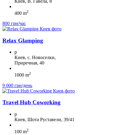
Киев, В. Гавела, 8
2
400 m
800 грн/час
Relax Glamping
p
Киев, с. Новоселки,
Приречная, 40
2
1000 m
9 000 грн/день
Travel Hub Coworking
p
Киев, Шота Руставели, 39/41
2
100 m