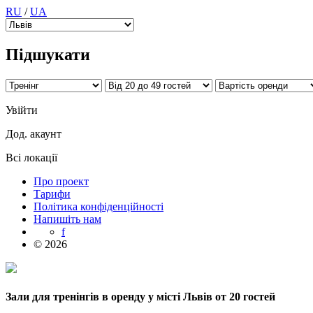
RU
/
UA
Підшукати
Увійти
Дод. акаунт
Всі локації
Про проект
Тарифи
Політика конфіденційності
Напишіть нам
f
© 2026
Зали для тренінгів в оренду у місті Львів от 20 гостей