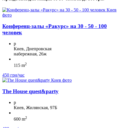
Конференц-залы «Ракурс» на 30 - 50 - 100
человек
p
Киев, Днепровская
набережная, 26ж
2
115 m
450 грн/час
The House quest&party
p
Киев, Жилянская, 97Б
2
600 m