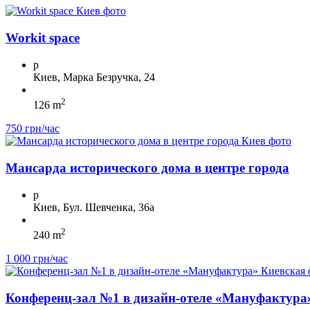
Workit space
p
Киев, Марка Безручка, 24
2
126 m
750 грн/час
Мансарда исторического дома в центре города
p
Киев, Бул. Шевченка, 36а
2
240 m
1 000 грн/час
Конференц-зал №1 в дизайн-отеле «Мануфактура