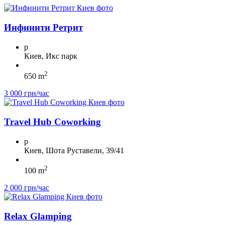
Инфинити Ретрит
p
Киев, Икс парк
2
650 m
3 000 грн/час
Travel Hub Coworking
p
Киев, Шота Руставели, 39/41
2
100 m
2 000 грн/час
Relax Glamping