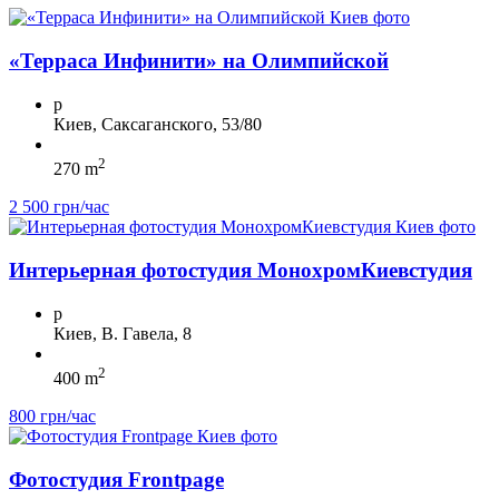
«Терраса Инфинити» на Олимпийской
p
Киев, Саксаганского, 53/80
2
270 m
2 500 грн/час
Интерьерная фотостудия МонохромКиевстудия
p
Киев, В. Гавела, 8
2
400 m
800 грн/час
Фотостудия Frontpage