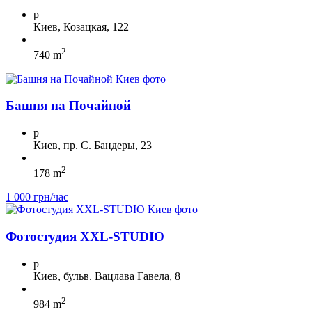
p
Киев, Козацкая, 122
2
740 m
Башня на Почайной
p
Киев, пр. С. Бандеры, 23
2
178 m
1 000 грн/час
Фотостудия XXL-STUDIO
p
Киев, бульв. Вацлава Гавела, 8
2
984 m