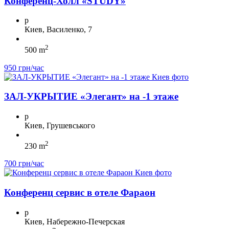
Конференц-Холл «STUDY»
p
Киев, Василенко, 7
2
500 m
950 грн/час
ЗА Л-УКРЫТИЕ «Элегант» на -1 этаже
p
Киев, Грушевського
2
230 m
700 грн/час
Конференц сервис в отеле Фараон
p
Киев, Набережно-Печерская