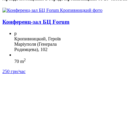
Конференц-зал БЦ Forum
p
Кропивницкий, Героїв
Маріуполя (Генерала
Родимцева), 102
2
70 m
250 грн/час