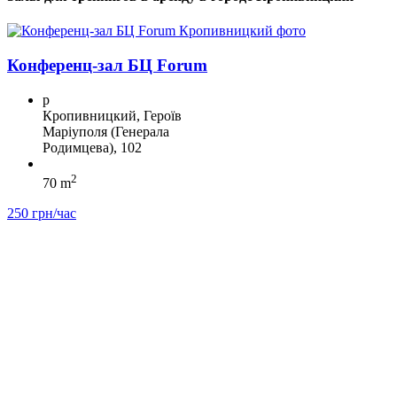
Конференц-зал БЦ Forum
p
Кропивницкий, Героїв
Маріуполя (Генерала
Родимцева), 102
2
70 m
250 грн/час