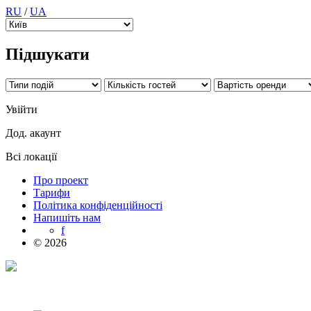
RU
/
UA
Підшукати
Увійти
Дод. акаунт
Всі локації
Про проект
Тарифи
Політика конфіденційності
Напишіть нам
f
© 2026