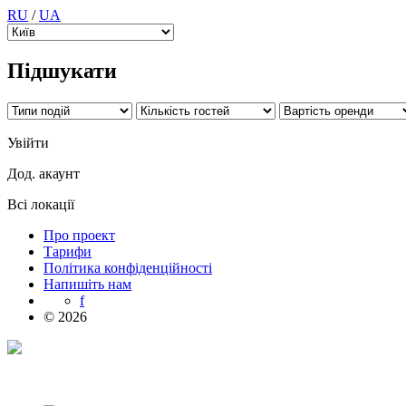
RU
/
UA
Підшукати
Увійти
Дод. акаунт
Всі локації
Про проект
Тарифи
Політика конфіденційності
Напишіть нам
f
© 2026