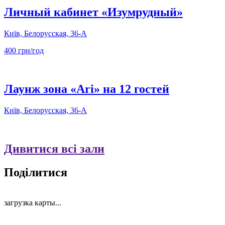
Личный кабинет «Изумрудный»
Київ, Белорусская, 36-А
400 грн/год
Лаунж зона «Ari» на 12 гостей
Київ, Белорусская, 36-А
Дивитися всі зали
Поділитися
загрузка карты...