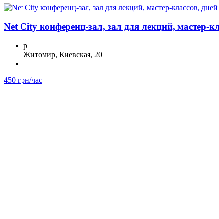
Net City конференц-зал, зал для лекций, мастер-к
p
Житомир, Киевская, 20
450 грн/час