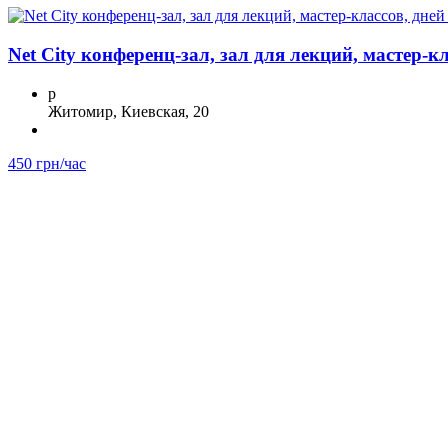
Net City конференц-зал, зал для лекций, мастер-к
p
Житомир, Киевская, 20
450 грн/час