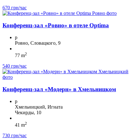
670 грн/час
Конференц-зал «Ровно» в отеле Optima
p
Ровно, Словацкого, 9
2
77 m
540 грн/час
Конференц-зал «Модерн» в Хмельницком
p
Хмельницкий, Игната
Чекирды, 10
2
41 m
730 грн/час