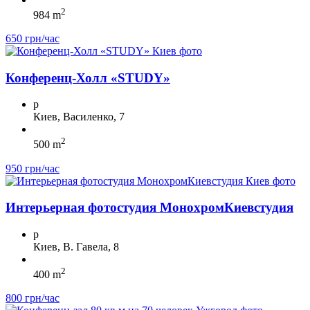
2
984 m
650 грн/час
Конференц-Холл «STUDY»
p
Киев, Василенко, 7
2
500 m
950 грн/час
Интерьерная фотостудия МонохромКиевстудия
p
Киев, В. Гавела, 8
2
400 m
800 грн/час