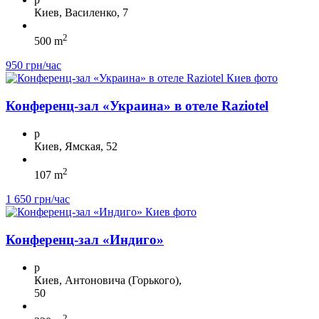
Киев, Василенко, 7
2
500 m
950 грн/час
Конференц-зал «Украина» в отеле Raziotel
p
Киев, Ямская, 52
2
107 m
1 650 грн/час
Конференц-зал «Индиго»
p
Киев, Антоновича (Горького),
50
2