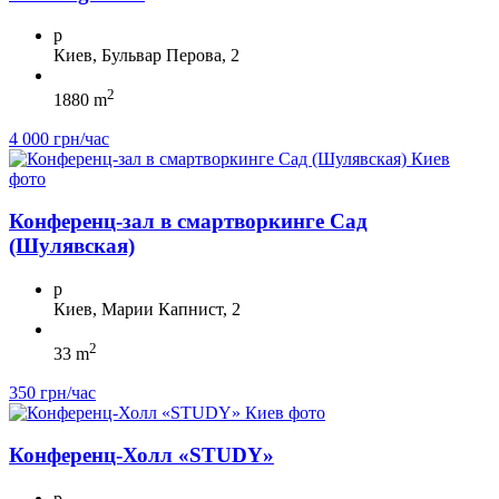
p
Киев, Бульвар Перова, 2
2
1880 m
4 000 грн/час
Конференц-зал в смартворкинге Сад
(Шулявская)
p
Киев, Марии Капнист, 2
2
33 m
350 грн/час
Конференц-Холл «STUDY»
p