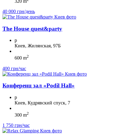
320 m
40 000 грн/день
The House quest&party
p
Киев, Жилянская, 97Б
2
600 m
400 грн/час
Конференц зал «Podil Hall»
p
Киев, Кудрявский спуск, 7
2
300 m
1 750 грн/час