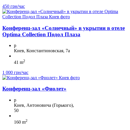
450 грн/час
Конференц-зал «Солнечный» в укрытии в отеле
Optima Collection Подол Плаза
p
Киев, Константиновская, 7а
2
41 m
1 000 грн/час
Конференц-зал «Фиолет»
p
Киев, Антоновича (Горького),
50
2
160 m